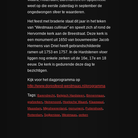
weet op die eerste zaterdag in september de
ongedwongen sfeer te waarderen.
Het feest met braderie staat dit jaar in het teken
van “Westmaas cullinair” en speelt zich af rond de
Hervormde kerk aan de Breestraat. Deze kerk is
een monument uit 1650 van bouwmeester Jacob
Hermens van Driel heeft gebrandschilderde
ramen uit 1753 en 1757. In de Hardstenen vloer
liggen nog enkele zerken uit de 16e, 17e en 18
eeuw. De kerk is gedurende deze dag te
bezichtigen.
Kijk voor het dagprogramma op
http://www.dorpsfeest-westmaas.nl/programma
Tags:
,
,
,
Barendrecht
Belgisch Hardsteen
Binnenmaas
,
,
,
,
grafzerken
Heinenoord
Hoeksche Waard
Klaaswaal
,
,
,
,
Maasdam
Mijnsheerenland
monument
Puttershoek
,
,
,
Rotterdam
Spijkenisse
Westmaas
zerken