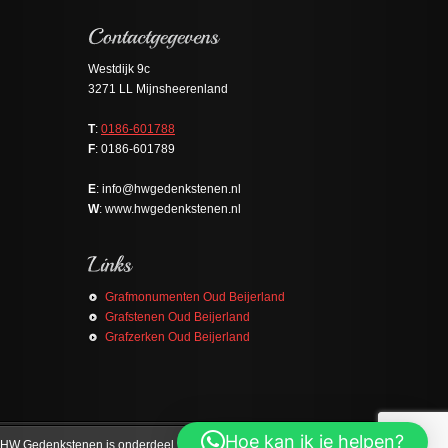
Westdijk 9c
3271 LL Mijnsheerenland
T
:
0186-601788
F
: 0186-601789
E
: info@hwgedenkstenen.nl
W
: www.hwgedenkstenen.nl
Grafmonumenten Oud Beijerland
Grafstenen Oud Beijerland
Grafzerken Oud Beijerland
Hoe kan ik je helpen?
HW Gedenkstenen is onderdeel van
Binnenmaas Natuursteen
.