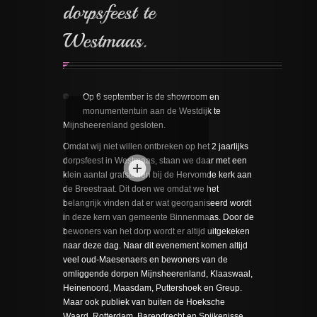
Op 6 september is de showroom en
monumententuin aan de Westdijk te
Mijnsheerenland gesloten.
Omdat wij niet willen ontbreken op het 2 jaarlijks
dorpsfeest in Westmaas, staan we daar met een
klein aantal grafstenen bij de Hervomde kerk aan
de Breestraat. Dit doen we omdat we het
belangrijk vinden dat er wat georganiseerd wordt
in deze kern van gemeente Binnenmaas. Door de
bewoners van het dorp wordt er altijd uitgekeken
naar deze dag. Naar dit evenement komen altijd
veel oud-Maesenaers en bewoners van de
omliggende dorpen Mijnsheerenland, Klaaswaal,
Heinenoord, Maasdam, Puttershoek en Greup.
Maar ook publiek van buiten de Hoeksche
Waard, Rotterdam, Barendrecht en Spijkenisse