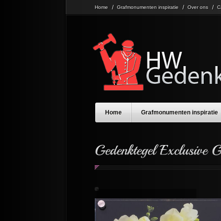
Home
Grafmonumenten inspiratie
Over ons
C
Home
Grafmonumenten inspiratie