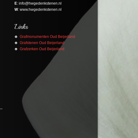
E
: info@hwgedenkstenen.nl
W
: www.hwgedenkstenen.nl
Grafmonumenten Oud Beijerland
Grafstenen Oud Beijerland
Grafzerken Oud Beijerland