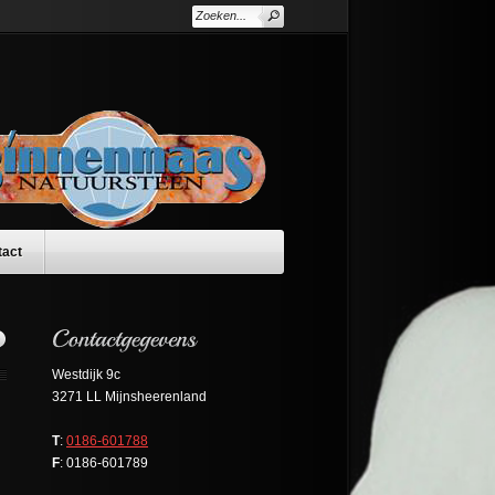
tact
Westdijk 9c
3271 LL Mijnsheerenland
T
:
0186-601788
F
: 0186-601789