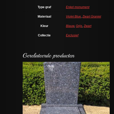
Type graf
Enkel monument
Materiaal
Violet Blue
,
Zwart Graniet
Kleur
Blauw
,
Grijs
,
Zwart
Collectie
Exclusief