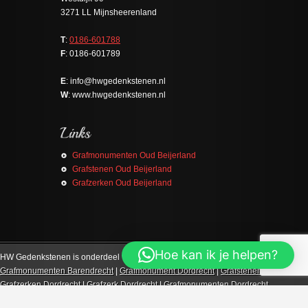
3271 LL Mijnsheerenland
T
:
0186-601788
F
: 0186-601789
E
: info@hwgedenkstenen.nl
W
: www.hwgedenkstenen.nl
Grafmonumenten Oud Beijerland
Grafstenen Oud Beijerland
Grafzerken Oud Beijerland
Hoe kan ik je helpen?
HW Gedenkstenen is onderdeel van
Binnenmaas Natuursteen
.
Grafmonumenten Barendrecht
|
Grafmonument Dordrecht
|
Grafstenen Dordrecht
|
Grafzerken Dordrecht
|
Grafzerk Dordrecht
|
Grafmonumenten Dordrecht