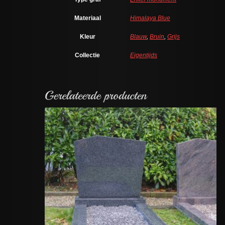
Materiaal
Himalaya Blue
Kleur
Blauw
,
Bruin
,
Grijs
Collectie
Eigentijds