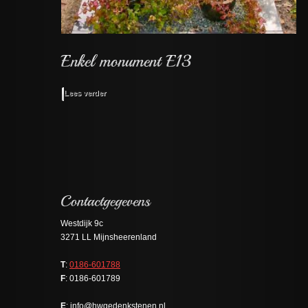
Lees verder
Westdijk 9c
3271 LL Mijnsheerenland
T
:
0186-601788
F
: 0186-601789
E
: info@hwgedenkstenen.nl