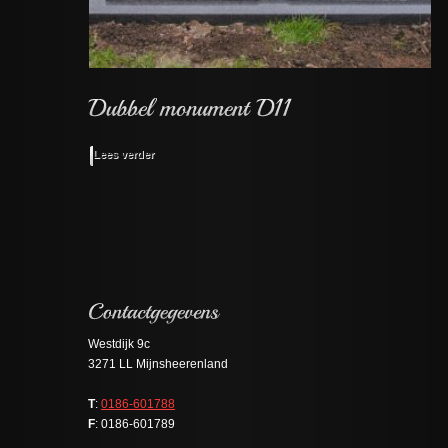
Lees verder
Westdijk 9c
3271 LL Mijnsheerenland
T
:
0186-601788
F
: 0186-601789