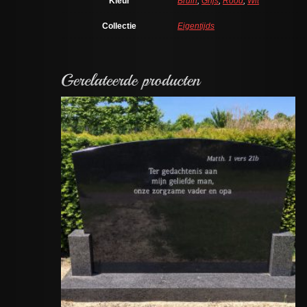
Kleur
Bruin
,
Grijs
,
Rood
,
Wit
Collectie
Eigentijds