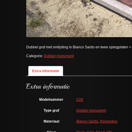
Dubbel graf met omlijsting in Bianco Sardo en twee oplegplaten 
Categorie:
Dubbel monument
Extra informatie
Modelnummer
D18
Type graf
Dubbel monument
Materiaal
Bianco Sardo
,
Romantica