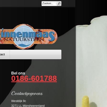
tact
Bel ons
0186-601788
Westdijk 9c
3271 LL Mijnsheerenland