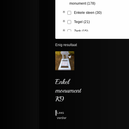
monument
(178)
Enkele steen
(30)
Tegel
(21)
Zerk
(15)
Enig resultaat
Lees
verder