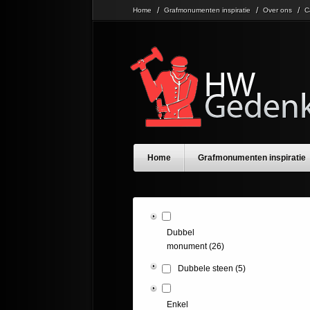
Home
Grafmonumenten inspiratie
Over ons
C
Home
Grafmonumenten inspiratie
Dubbel
monument
(26)
Dubbele steen
(5)
Enkel