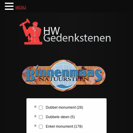
MENU
Dubbel monument
(26)
Dubbele steen
(5)
Enkel monument
(178)