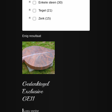
Enkele steen
(30)
Tegel
(21)
Zerk
(15)
Enig resultaat
Lees verder