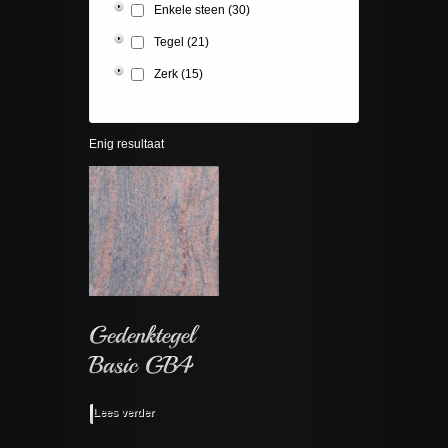
Enkele steen
(30)
Tegel
(21)
Zerk
(15)
Enig resultaat
Lees verder