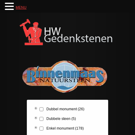
MENU
Dubbel monument
(26)
Dubbele steen
(5)
Enkel monument
(178)