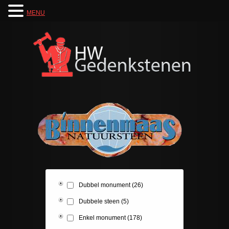
MENU
Dubbel monument
(26)
Dubbele steen
(5)
Enkel monument
(178)