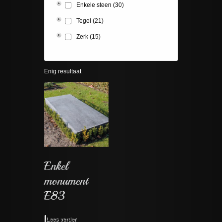
Enkele steen
(30)
Tegel
(21)
Zerk
(15)
Enig resultaat
Lees verder