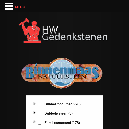
MENU
Dubbel monument
(26)
Dubbele steen
(5)
Enkel monument
(178)