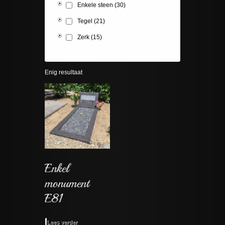
Enkele steen
(30)
Tegel
(21)
Zerk
(15)
Enig resultaat
Lees verder