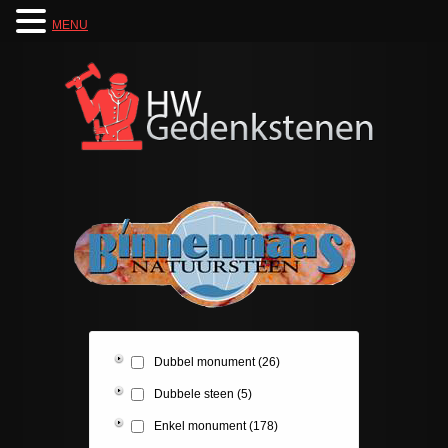
MENU
Dubbel monument
(26)
Dubbele steen
(5)
Enkel monument
(178)