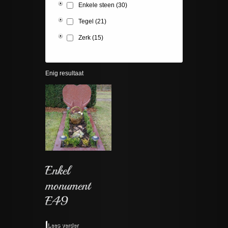
Enkele steen
(30)
Tegel
(21)
Zerk
(15)
Enig resultaat
Lees verder