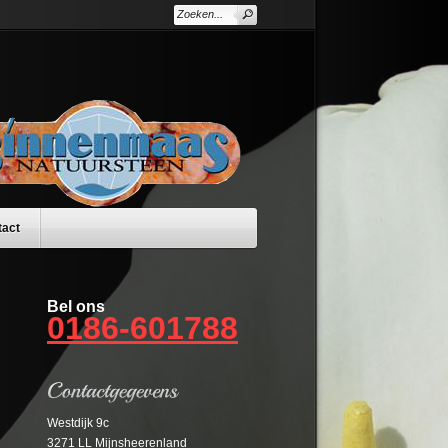
tact
Bel ons
0186-601788
Westdijk 9c
3271 LL Mijnsheerenland