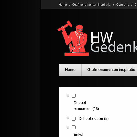
Home
Grafmonumenten inspiratie
Over ons
C
Home
Grafmonumenten inspiratie
Dubbel
monument
(26)
Dubbele steen
(5)
Enkel