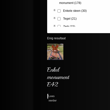
monument
(178)
Enkele steen
(30)
Tegel
(21)
Zerk
(15)
Enig resultaat
Lees
verder