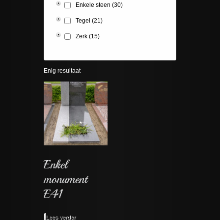
Enkele steen
(30)
Tegel
(21)
Zerk
(15)
Enig resultaat
Lees verder