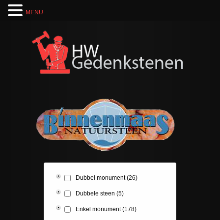
MENU
Dubbel monument
(26)
Dubbele steen
(5)
Enkel monument
(178)