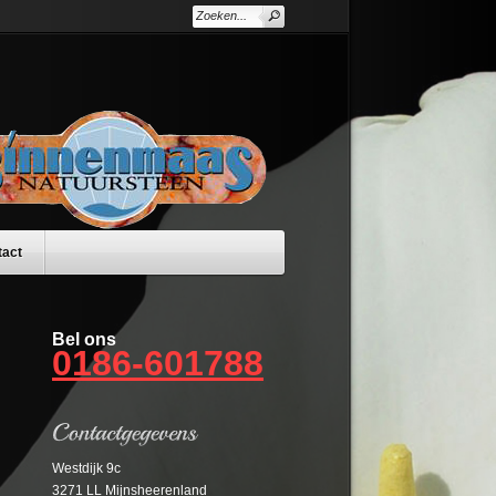
tact
Bel ons
0186-601788
Westdijk 9c
3271 LL Mijnsheerenland