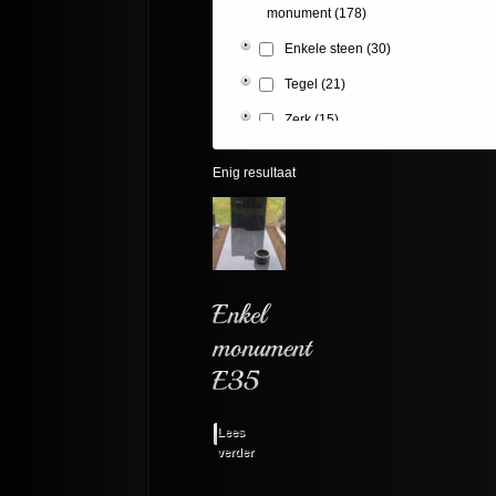
monument
(178)
Enkele steen
(30)
Tegel
(21)
Zerk
(15)
Enig resultaat
Lees
verder