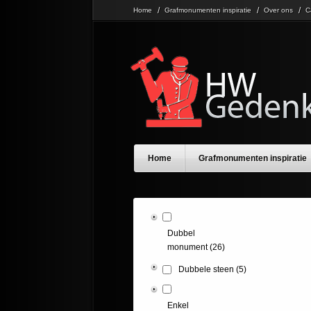
Home
Grafmonumenten inspiratie
Over ons
C
Home
Grafmonumenten inspiratie
Dubbel
monument
(26)
Dubbele steen
(5)
Enkel