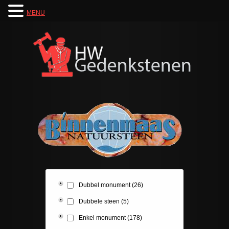
MENU
Dubbel monument
(26)
Dubbele steen
(5)
Enkel monument
(178)