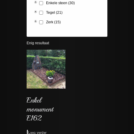
Enkele steen
(30)
Tegel
(21)
Zerk
(15)
Enig resultaat
Lees verder