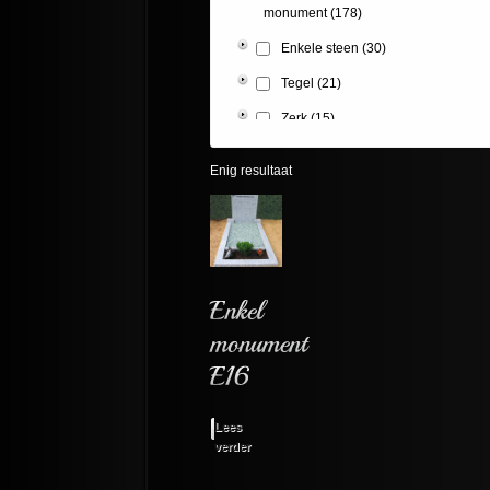
monument
(178)
Enkele steen
(30)
Tegel
(21)
Zerk
(15)
Enig resultaat
Lees
verder