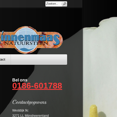
tact
Bel ons
0186-601788
Westdijk 9c
3271 LL Mijnsheerenland