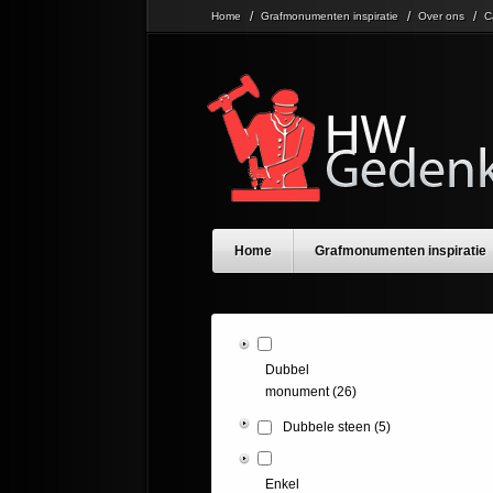
Home
Grafmonumenten inspiratie
Over ons
C
Home
Grafmonumenten inspiratie
Dubbel
monument
(26)
Dubbele steen
(5)
Enkel