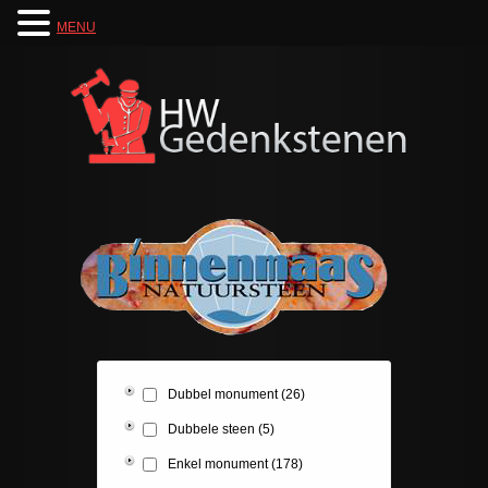
MENU
Dubbel monument
(26)
Dubbele steen
(5)
Enkel monument
(178)