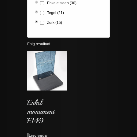
Enkele steen
(30)
Tegel
(21)
Zerk
(15)
Enig resultaat
Lees verder