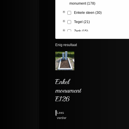
monument
(178)
Enkele steen
(30)
Tegel
(21)
Zerk
(15)
Enig resultaat
Lees
verder