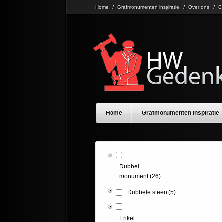
Home
Grafmonumenten inspiratie
Over ons
C
Home
Grafmonumenten inspiratie
Dubbel
monument
(26)
Dubbele steen
(5)
Enkel