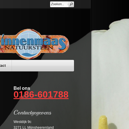
tact
Bel ons
0186-601788
Westdijk 9c
3271 LL Mijnsheerenland