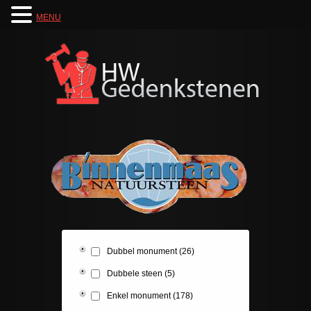
MENU
Dubbel monument
(26)
Dubbele steen
(5)
Enkel monument
(178)