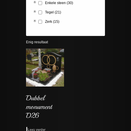
Enkele steen
(30)
Tegel
(21)
Zerk
(15)
Enig resultaat
Lees verder