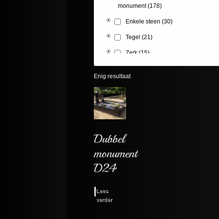
monument
(178)
Enkele steen
(30)
Tegel
(21)
Zerk
(15)
Enig resultaat
Lees
verder