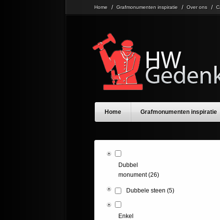
Home
Grafmonumenten inspiratie
Over ons
C
Home
Grafmonumenten inspiratie
Dubbel
monument
(26)
Dubbele steen
(5)
Enkel