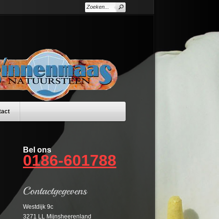
tact
Bel ons
0186-601788
Westdijk 9c
3271 LL Mijnsheerenland