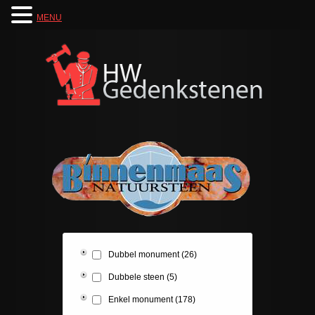
MENU
Dubbel monument
(26)
Dubbele steen
(5)
Enkel monument
(178)