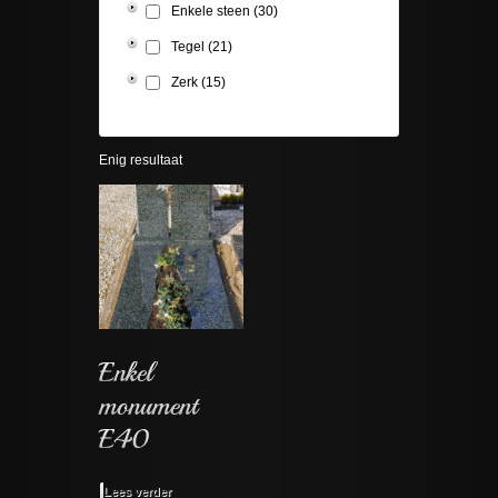
Enkele steen
(30)
Tegel
(21)
Zerk
(15)
Enig resultaat
Lees verder