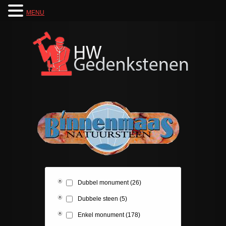
MENU
Dubbel monument
(26)
Dubbele steen
(5)
Enkel monument
(178)