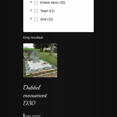
Enkele steen
(30)
Tegel
(21)
Zerk
(15)
Enig resultaat
Lees verder