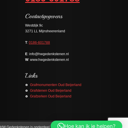
Westdijk 9c
3271 LL Mijnsheerenland
T
:
0186-601788
E
: info@hwgedenkstenen.nl
W
: www.hwgedenkstenen.nl
Grafmonumenten Oud Beijerland
Grafstenen Oud Beijerland
Grafzerken Oud Beijerland
Hoe kan ik je helpen?
HW Gedenkstenen is onderdeel van
Binnenmaas Natuursteen
.