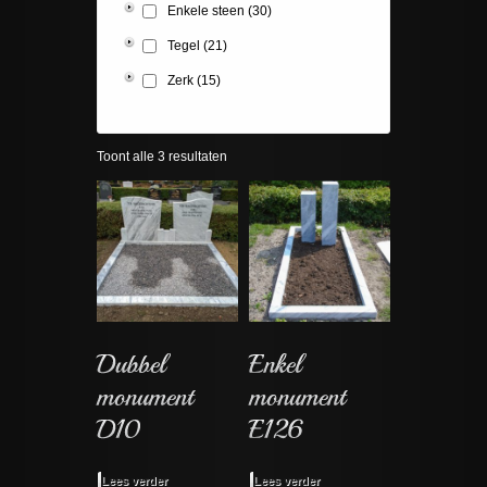
Enkele steen
(30)
Tegel
(21)
Zerk
(15)
Toont alle 3 resultaten
Lees verder
Lees verder