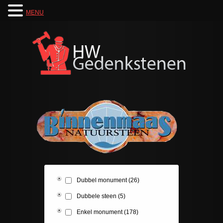
MENU
Dubbel monument
(26)
Dubbele steen
(5)
Enkel monument
(178)