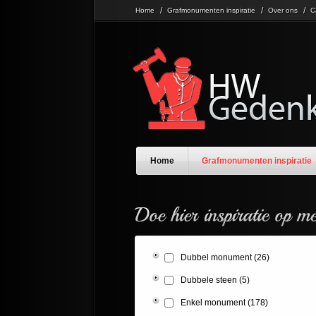
Home
Grafmonumenten inspiratie
Over ons
C
Home
Grafmonumenten inspiratie
Dubbel monument
(26)
Dubbele steen
(5)
Enkel monument
(178)