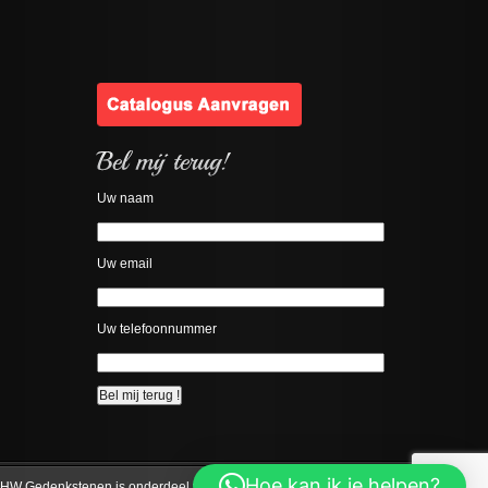
Uw naam
Uw email
Uw telefoonnummer
Hoe kan ik je helpen?
HW Gedenkstenen is onderdeel van
Binnenmaas Natuursteen
.